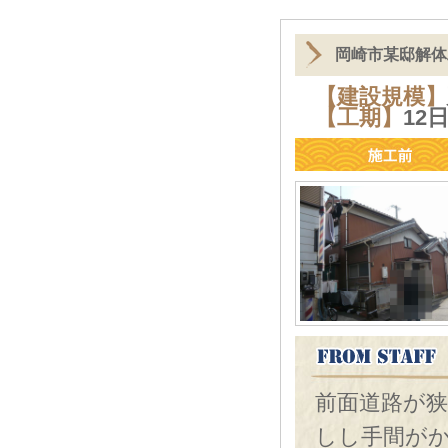
岡崎市某邸解体
【建設規模】
【工期】
1
前面道路が
しし手間が