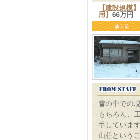
【建設規模】
用】
66万
雪の中での
もちろん、
手していま
山荘という