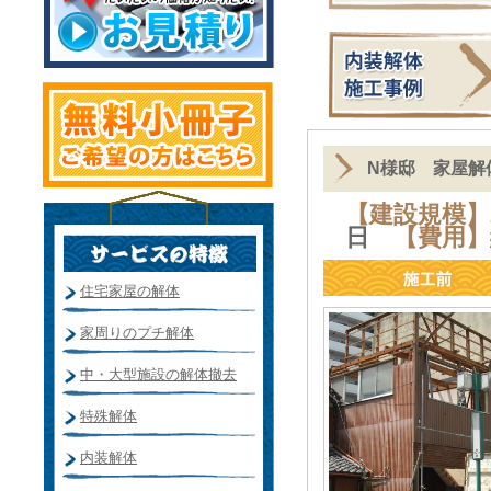
N様邸 家屋解
【建設規模】
日
【費用】
住宅家屋の解体
家周りのプチ解体
中・大型施設の解体撤去
特殊解体
内装解体