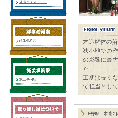
外構エクステリア
木造解体の
解体価格表
狭小地での
の影響に最
た。
工期は長く
施工事例集
て担当とし
F様邸 木造２