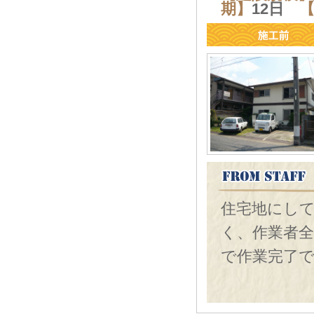
期】
12日
住宅地にし
く、作業者
で作業完了