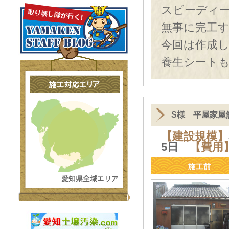
スピーディ
無事に完工
今回は作成
養生シート
S様 平屋家屋
【建設規模】
5日
【費用