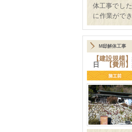
体工事でし
に作業がで
M邸解体工事
【建設規模】
日
【費用】