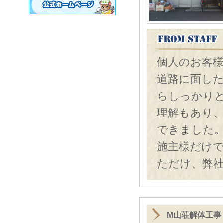
個人のお客
道路に面し
らしっかり
理解もあり
できました
施主様だけ
ただけ、弊
M山荘解体工事