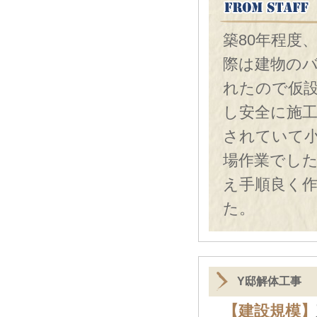
築80年程度
際は建物の
れたので仮
し安全に施
されていて
場作業でし
え手順良く
た。
Y邸解体工事
【建設規模】