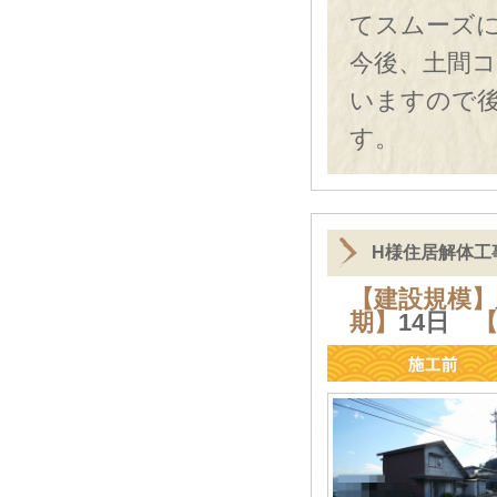
てスムーズ
今後、土間
いますので
す。
H様住居解体工
【建設規模】
期】
14日