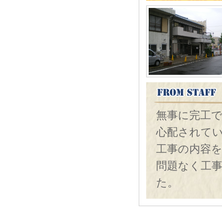
無事に完工
心配されて
工事の内容
問題なく工
た。