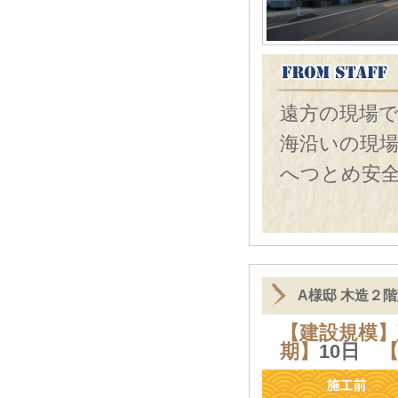
遠方の現場
海沿いの現
へつとめ安
A様邸 木造２
【建設規模】
期】
10日