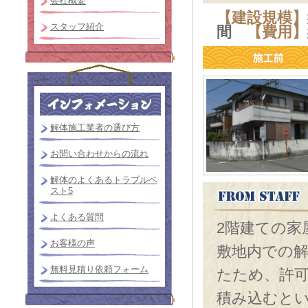
会社概要
【建設規模】
スタッフ紹介
間
【費用】
解体施工業者の選び方
お問い合わせからの流れ
解体のよくあるトラブルベ
スト5
よくある質問
2階建ての家
お客様の声
敷地内での
無料見積り依頼フォーム
たため、許
積み込むと